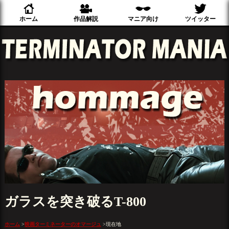
ホーム
作品解説
マニア向け
ツイッター
ガラスを突き破るT-800
ホーム
>
映画ターミネーターのオマージュ
>
現在地